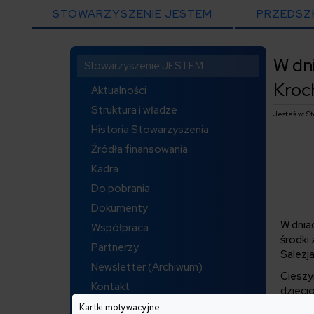
STOWARZYSZENIE JESTEM
PRZEDSZ
W dni
Stowarzyszenie JESTEM
Kroc
Aktualności
Struktura i władze
Jesteś w: 
Historia Stowarzyszenia
Źródła finansowania
Kadra
Do pobrania
Dokumenty
W dniac
Współpraca
środki
Partnerzy
Salezja
Newsletter (Archiwum)
Cieszy
Kontakt
dzieci
dzięki
Kartki motywacyjne