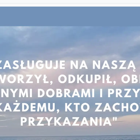
 do edukacji.
amy do zapoznania się z działaniami Salezjańskiego Wolontariatu 
//swm.pl/
.
Preferencje dotyczące plików cookies
Kiedy odwiedzasz dowolną witrynę internetową, może ona
przechowywać lub pobierać informacje w Twojej przeglądarce,
głównie w formie plików cookie. Informacje te mogą dotyczyć
Ciebie, Twoich preferencji lub Twojego urządzenia i są
wykorzystywane głównie do tego, aby witryna działała zgodnie
z oczekiwaniami.
Zezwól na wszystkie
Dostosuj ustawienia