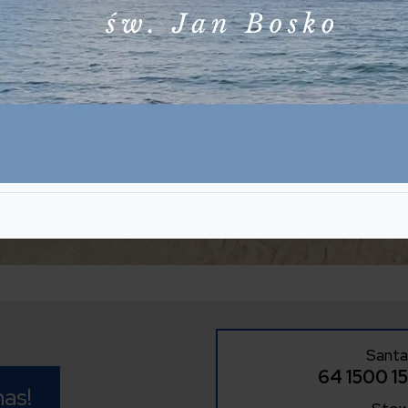
Santa
64 1500 1
as!