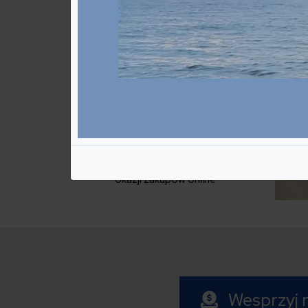
Dołącz do osób, które bezpłatnie
wspierają Stowarzyszenie JESTEM przy
okazji zakupów online
Wesprzyj n