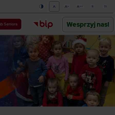
A
A
A
+
++
Kontrast
Rozmiar 1
Rozmiar 2
Rozmiar 3
Odstępy
Wysokość lin
Wesprzyj nas!
ub Seniora