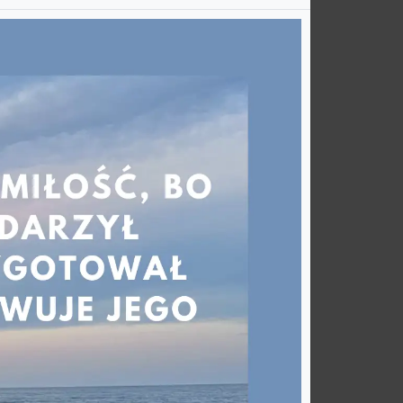
Misyjnego „Młodzi Światu” na stronie: