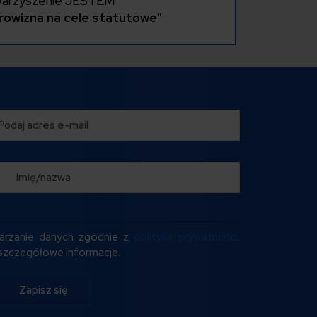
arzyszenie JESTEM
rowizna na cele statutowe"
arzanie danych zgodnie z
polityką prywatności
.
ć szczegółowe informacje.