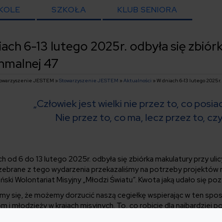
KOLE
SZKOŁA
KLUB SENIORA
ach 6-13 lutego 2025r. odbyła się zbiórk
hmalnej 47
Stowarzyszenie JESTEM »
Stowarzyszenie JESTEM
»
Aktualności
» W dniach 6-13 lutego 2025r.
„Człowiek jest wielki nie przez to, co posiad
Nie przez to, co ma, lecz przez to, czy
h od 6 do 13 lutego 2025r. odbyła się zbiórka makulatury przy ulic
 zebrane z tego wydarzenia przekazaliśmy na potrzeby projektów mi
ński Wolontariat Misyjny „Młodzi Światu”. Kwota jaką udało się pozy
my się, że możemy dorzucić naszą cegiełkę wspierając w ten spos
om i młodzieży w krajach misyjnych. To, co robicie dla najbardzie
 Waszej pomocy i Waszemu zaangażowaniu dzieci i młodzież mają s