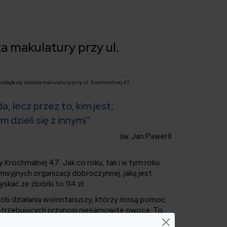
a makulatury przy ul.
 odbyła się zbiórka makulatury przy ul. Krochmalnej 47
a, lecz przez to, kim jest;
m dzieli się z innymi”
św. Jan Paweł II
y Krochmalnej 47. Jak co roku, tak i w tym roku
syjnych organizacji dobroczynnej, jaką jest
skać ze zbiórki to 114 zł.
ób działania wolontariuszy, którzy niosą pomoc
j potrzebujących przynosi niesamowite owoce. To
zansę na lepsze życie, wsparcie duchowe oraz