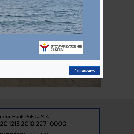
Zapraszamy
nder Bank Polska S.A.
520 1215 2010 2271 0000