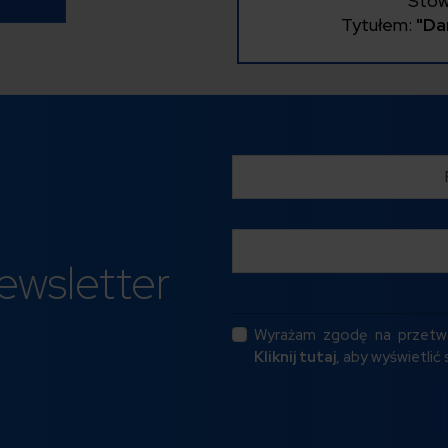
Stow
Tytułem:
"Da
ewsletter
Wyrażam zgodę na przetw
Kliknij tutaj
, aby wyświetli