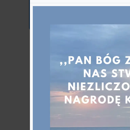
Przedszkole
dostęp
Szkoła
Zachęc
https:
Klub Seniora