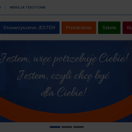
I
WERSJA TEKSTOWA
Stowarzyszenie JESTEM
Przedszkole
Szkoła
Kl