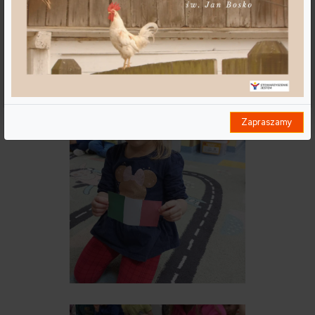
mogą dotyczyć Ciebie, Twoich preferencji lub Twojego
urządzenia i są wykorzystywane głównie do tego, aby
witryna działała zgodnie z oczekiwaniami.
Zezwól na wszystkie
Dostosuj ustawienia
Zapraszamy